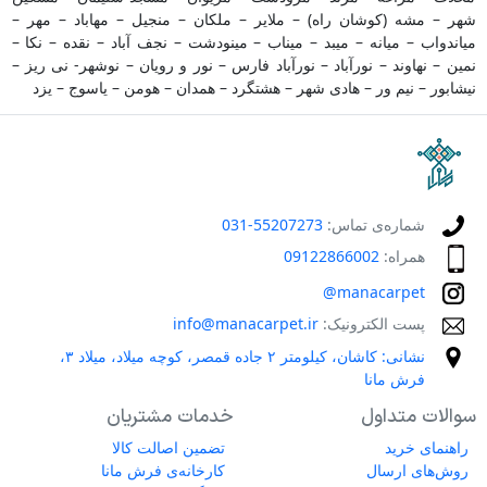
شهر – مشه (کوشان راه) – ملایر – ملکان – منجیل – مهاباد – مهر –
میاندواب – میانه – میبد – میناب – مینودشت – نجف آباد – نقده – نکا –
نمین – نهاوند – نورآباد – نورآباد فارس – نور و رویان – نوشهر- نی ریز –
نیشابور – نیم ور – هادی شهر – هشتگرد – همدان – هومن – یاسوج – یزد
شماره‌ی تماس:
55207273-031
همراه:
09122866002
manacarpet@
پست الکترونیک:
info@manacarpet.ir
نشانی: کاشان، کیلومتر ۲ جاده قمصر، کوچه میلاد، میلاد ۳،
فرش مانا
سوالات متداول
خدمات مشتریان
راهنمای خرید
تضمین اصالت کالا
روش‌های ارسال
کارخانه‌ی فرش مانا