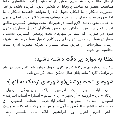
ارسال مانا کارت شناسایی معتبر ارائه دهید. (کارت شناسایی حتما
میبایست متعلق به صاحب پروفایل یا شخص تحویل گیرنده باشد، در غیر
اینصورت همکاران ما امکان تحویل کالا را نخواهند داشت.) همکاران ما
اجازه ورود به ساختمان را ندارند و موظف هستند کالا را درب اصلی منتهی
به خیابان تحویل دهند. لازم است در شهرهای تحت پوشش اکسپرس تطابق
تعداد اقلام سفارش با فاکتور، در حضور همکاران تحویل سفارش کنترل
شود. در صورتی که شما در شهرهای تحت پوشش اکسپرس نیستید ،
سفارش شما با پست پیشتاز و طی روز کاری تحویل شما خواهد شد. هزینه
ارسال سفارشات از طریق پست پیشتاز با تعرفه مصوب اداره پست
محاسبه می شود.
لطفا به موارد زیر دقت داشته باشید:
سفارشات باربری بین ۳ تا ۵ روز کاری تحویل خواهد شد. “این مدت در ایام
پر ترافیک کاری“ مانند پایان سال ممکن است افزایش یابد.
شهرهای تحت پوشش(و شهرهای نزدیک به آنها):
آبادان – آباده – ابهر – ابیک – آذرشهر – اراک – آران بیدگل – اردبیل –
اردکان – یزد – ارومیه – آزادشهر – ازنا – اسالم – آستارا – آستانه اشرفیه –
استهبان – اسدآباد – اسفراین – اسلام آباد غرب – آشخانه – اصفهان – آق
قلا – اقلید – الشتر – الیگودرز – آمل – املش – امیرکلا – اندیکا – اندیمشک
– اهر – اهرم – اهواز – اوز – ایرانشهر – ایلام – بابل – بابلسر – بانه –