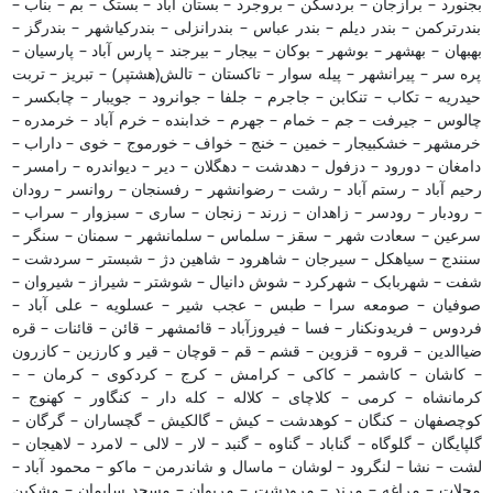
بجنورد – برازجان – بردسکن – بروجرد – بستان آباد – بستک – بم – بناب –
بندرترکمن – بندر دیلم – بندر عباس – بندرانزلی – بندرکیاشهر – بندرگز –
بهبهان – بهشهر – بوشهر – بوکان – بیجار – بیرجند – پارس آباد – پارسیان –
پره سر – پیرانشهر – پیله سوار – تاکستان – تالش(هشتپر) – تبریز – تربت
حیدریه – تکاب – تنکابن – جاجرم – جلفا – جوانرود – جویبار – چابکسر –
چالوس – جیرفت – جم – خمام – جهرم – خدابنده – خرم آباد – خرمدره –
خرمشهر – خشکبیجار – خمین – خنج – خواف – خورموج – خوی – داراب –
دامغان – دورود – دزفول – دهدشت – دهگلان – دیر – دیواندره – رامسر –
رحیم آباد – رستم آباد – رشت – رضوانشهر – رفسنجان – روانسر – رودان
– رودبار – رودسر – زاهدان – زرند – زنجان – ساری – سبزوار – سراب –
سرعین – سعادت شهر – سقز – سلماس – سلمانشهر – سمنان – سنگر –
سنندج – سیاهکل – سیرجان – شاهرود – شاهین دژ – شبستر – سردشت –
شفت – شهربابک – شهرکرد – شوش دانیال – شوشتر – شیراز – شیروان –
صوفیان – صومعه سرا – طبس – عجب شیر – عسلویه – علی آباد –
فردوس – فریدونکنار – فسا – فیروزآباد – قائمشهر – قائن – قائنات – قره
ضیاالدین – قروه – قزوین – قشم – قم – قوچان – قیر و کارزین – کازرون
– کاشان – کاشمر – کاکی – کرامش – کرج – کردکوی – کرمان – –
کرمانشاه – کرمی – کلاچای – کلاله – کله دار – کنگاور – کهنوج –
کوچصفهان – کنگان – کوهدشت – کیش – گالکیش – گچساران – گرگان –
گلپایگان – گلوگاه – گناباد – گناوه – گنبد – لار – لالی – لامرد – لاهیجان –
لشت – نشا – لنگرود – لوشان – ماسال و شاندرمن – ماکو – محمود آباد –
محلات – مراغه – مرند – مرودشت – مریوان – مسجد سلیمان – مشکین