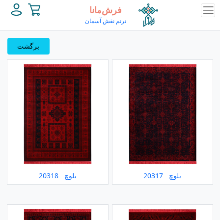
فرش‌مانا
ترنم نقش آسمان
برگشت
بلوچ 20317
بلوچ 20318