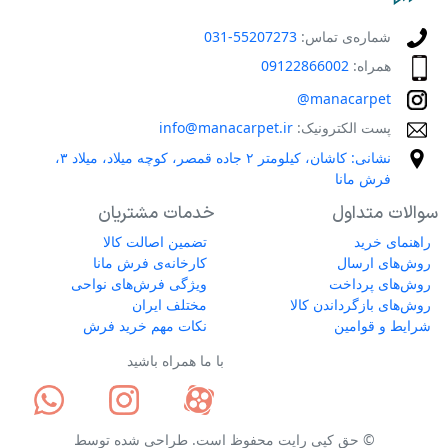
شماره‌ی تماس:
55207273-031
همراه:
09122866002
manacarpet@
پست الکترونیک:
info@manacarpet.ir
نشانی: کاشان، کیلومتر ۲ جاده قمصر، کوچه میلاد، میلاد ۳،
فرش مانا
سوالات متداول
خدمات مشتریان
راهنمای خرید
تضمین اصالت کالا
روش‌های ارسال
کارخانه‌ی فرش مانا
روش‌های پرداخت
ویژگی فرش‌های نواحی
روش‌های بازگرداندن کالا
مختلف ایران
شرایط و قوامین
نکات مهم خرید فرش
با ما همراه باشید
© حق کپی رایت محفوظ است. طراحی شده توسط